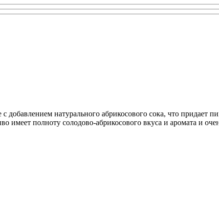
с добавлением натурального абрикосового сока, что придает пив
иво имеет полноту солодово-абрикосового вкуса и аромата и оч