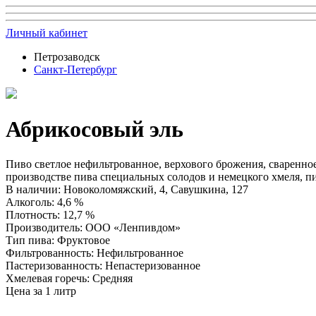
Личный кабинет
Петрозаводск
Санкт-Петербург
Абрикосовый эль
Пиво светлое нефильтрованное, верхового брожения, сваренное 
производстве пива специальных солодов и немецкого хмеля, п
В наличии
:
Новоколомяжский, 4, Савушкина, 127
Алкоголь
:
4,6 %
Плотность
:
12,7 %
Производитель
:
ООО «Ленпивдом»
Тип пива
:
Фруктовое
Фильтрованность
:
Нефильтрованное
Пастеризованность
:
Непастеризованное
Хмелевая горечь
:
Средняя
Цена за 1 литр