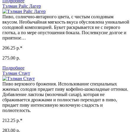
Подробнее
Тэлман Райс Лагер
Пиво, солнечно-янтарного цвета, с чистым солодовым
вкусом. Необычайная мягкость вкуса обусловлена уникальной
солодовой композицией. Букет раскрывается не с первого
глотка, а по мере опустошения бокала. Послевкусие долгое и
приятное…
206.25 р.*
275.00 р.
Подробнее
Тэлман Стаут
Пиво верхового брожения. Использование специальных
жженых солодов придает пиву кофейно-шоколадные оттенки.
Добавление лактозы (молочный сахар), которая не
сбраживается дрожжами и полностью переходит в пиво,
придает пиву интенсивную молочную сладость и
полнотелость.
212.25 р.*
283.00 р.